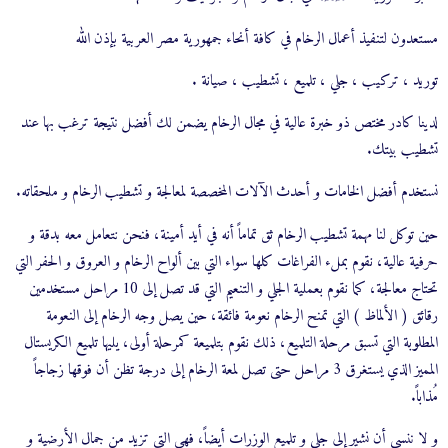
مستعدون لتنفيذ أعمال الرخام في كافة أنحاء جمهورية مصر العربية بإذن الله
توريد ، تركيب ، جلي ، تلميع ، تشطيب ، صيانة .
لدينا كادر مختص ذو خبرة عالية في مجال الرخام يضمن لك أفضل نتيجة ترغب بها عند
تشطيب بيتك.
نستخدم أفضل الخامات و أحدث الآلات المخصصة لمعالجة و تشطيب الرخام و ملحقاته.
حين توكل لنا مهمة تشطيب الرخام ثق تماماً أنه في أيد أمينة، فنحن نتعامل معه بدقة و
حرفية عالية، نقوم بملء الفراغات كلها سواء التي بين ألواح الرخام و العروق و الحفر التي
تحتاج معالجة، كما نقوم بعملية الجلي و التنعيم التي قد تصل إلى 10 مراحل مستخدمين
رقائق ( الألماظ ) التي تمنح الرخام نعومة فائقة، حين يصل وجه الرخام إلى النعومة
المطلوبة التي تسبق مرحلة التلميع، ذلك نقوم بتلميعة كمرحلة أولى، يليها تلميع الكريستال
المميز الذي يستغرق 3 مراحل حتى تصل لمعة الرخام إلى درجة تظن أن فوقها زجاجاً
مُذاباً.
و لا ننسى أن نشير إلى جلي و تلميع الوزرات أيضاً، فهي التي تزيد من جمال الأرضية و