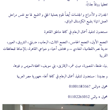
تعطيها رونقاً جذاباً.
الجدران و الأدراج و الجلسات أيضاً نقوم بعملية الجلي و التلميع لها مع نفس مراحل
العمل انتهاءً بتلميع الكريستال البراق.
مستعدون لتنفيذ أعمال الرخام في كافة مناطق القاهرة
التجمع الأول، التجمع الخامس، التجمع الثالث، الرحاب، مدينتي، الشروق، العبور،
مدينة نصر،القطامية، المعادي .. و مختلف أحياء و ضواحي القاهرة، بالإضافة للمحافظات
القريبة
بنها، طنطا، المنصورة، ميت غمر، الزقازيق، بني سويف، المحلة،السويس و غيرها.
و جديدنا : مستعدون لتنقيذ أعمال الرخام في كافة أنحاء جمهورية مصر العربية
محمول +واتس 01001583567
محمول + واتس 01102265052